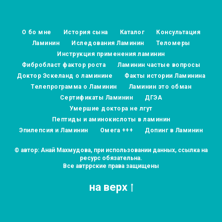
О бо мне
История сына
Каталог
Консультация
Ламинин
Иследования Ламинин
Теломеры
Инструкция применения ламинин
Фибробласт фактор роста
Ламинин частые вопросы
Доктор Эскеланд о ламинине
Факты истории Ламинина
Телепрограмма о Ламинин
Ламинин это обман
Сертификаты Ламинин
ДГЭА
Умершие доктора не лгут
Пептиды и аминокислоты в ламинин
Эпилепсия и Ламинин
Омега +++
Допинг в Ламинин
© автор: Анай Махмудова, при использовании данных, ссылка на
ресурс обязательна.
Все автррские права защищены
на верх