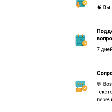
🧠 Вы
Подде
вопро
7 дне
Сопро
💬 Во
тексто
переч