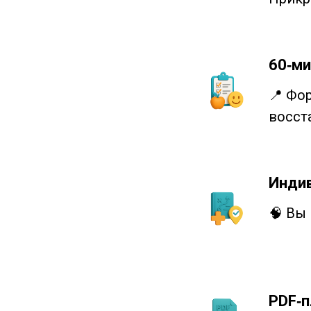
60‑ми
📍 Фо
восст
Индив
🧠 Вы
PDF‑п