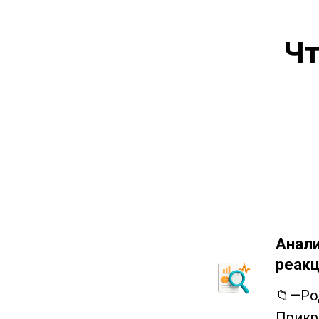
Чт
Анали
реакц
📁—Ро
Прикр