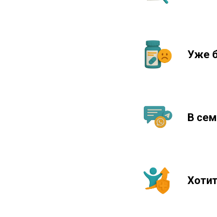
Уже б
В сем
Хотит