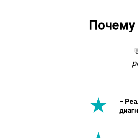
Почему 
р
– Реа
диаг