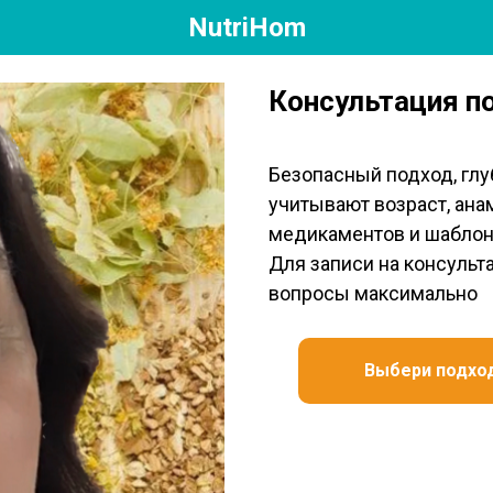
NutriHom
Консультация п
Безопасный подход, глу
учитывают возраст, ана
медикаментов и шаблон
Для записи на консульт
вопросы максимально
Выбери подхо