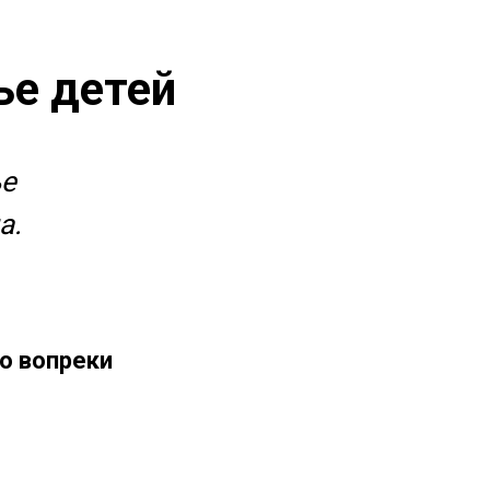
ье детей
ье
а.
о вопреки