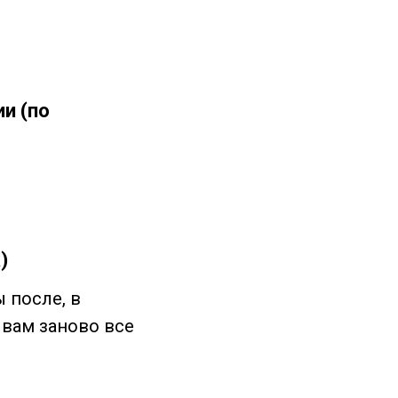
и (по
)
 после, в
 вам заново все