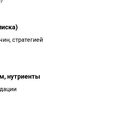
писка)
чин, стратегией
м, нутриенты
ндации