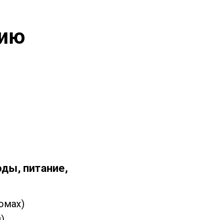
цию
оды, питание,
омах)
)