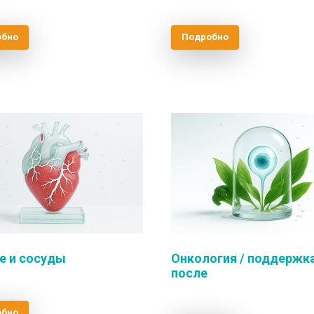
обно
Подробно
е и сосуды
Онкология / поддержк
после
обно