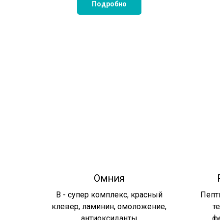
Подробно
Омния
В - супер комплекс, красный
Пепт
клевер, ламинин, омоложение,
те
антиоксиданты
фе