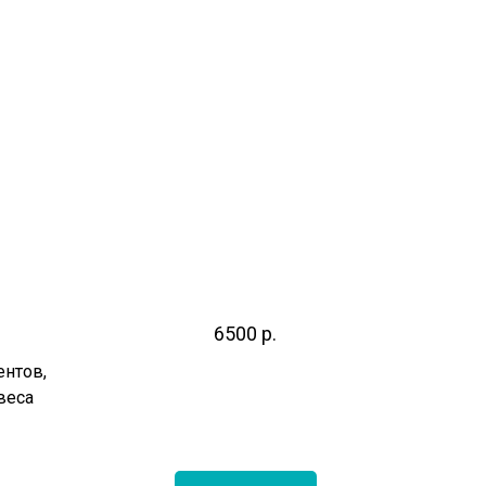
6500
р.
нтов,
веса