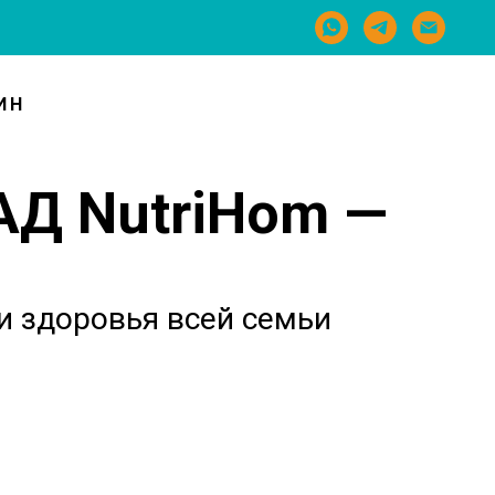
ИН
АД NutriHom —
 и здоровья всей семьи