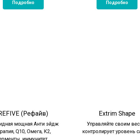
Подробно
Подробно
REFIVE (Рефайв)
Extrim Shape
идная мощная Анти эйдж
Управляйте своим вес
рапия, Q10, Омега, К2,
контролирует уровень с
рменты, иммунитет ...