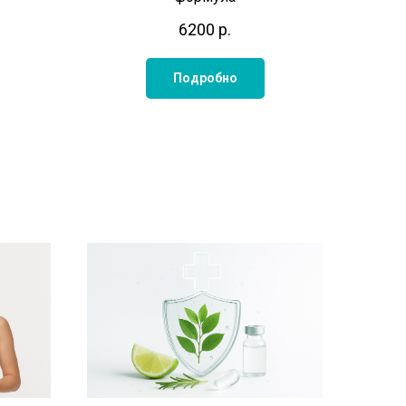
6200
р.
Подробно