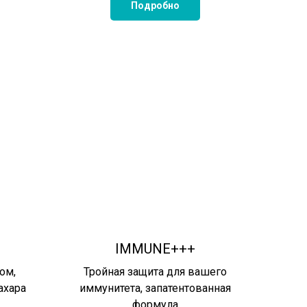
Подробно
IMMUNE+++
ом,
Тройная защита для вашего
ахара
иммунитета, запатентованная
формула